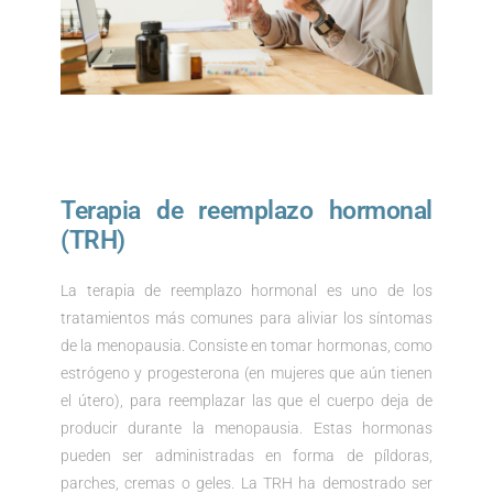
Terapia de reemplazo hormonal
(TRH)
La terapia de reemplazo hormonal es uno de los
tratamientos más comunes para aliviar los síntomas
de la menopausia. Consiste en tomar hormonas, como
estrógeno y progesterona (en mujeres que aún tienen
el útero), para reemplazar las que el cuerpo deja de
producir durante la menopausia. Estas hormonas
pueden ser administradas en forma de píldoras,
parches, cremas o geles. La TRH ha demostrado ser