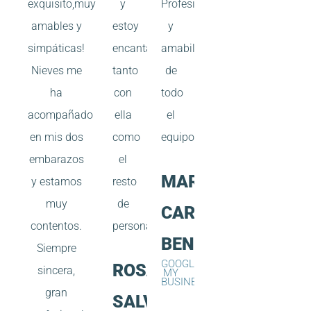
exquisito,muy
y
Profesionalidad
amables y
estoy
y
simpáticas!
encantada
amabilidad
Nieves me
tanto
de
ha
con
todo
acompañado
ella
el
en mis dos
como
equipo.
embarazos
el
MARI
y estamos
resto
muy
de
CARMEN
contentos.
personal
BENAGES
Siempre
GOOGLE
ROSA
sincera,
MY
BUSINESS
gran
SALVADOR